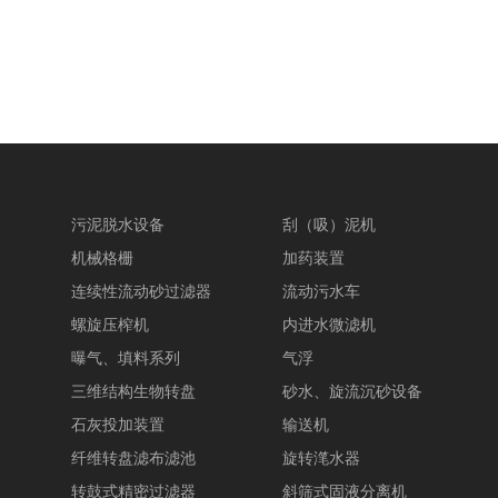
污泥脱水设备
刮（吸）泥机
机械格栅
加药装置
连续性流动砂过滤器
流动污水车
螺旋压榨机
内进水微滤机
曝气、填料系列
气浮
三维结构生物转盘
砂水、旋流沉砂设备
石灰投加装置
输送机
纤维转盘滤布滤池
旋转滗水器
转鼓式精密过滤器
斜筛式固液分离机