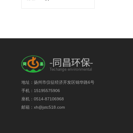
地址：扬州市仪征经济开发区锦华路6号
手机：15195575906
座机：0514-87106968
邮箱：xh@jstc518.com