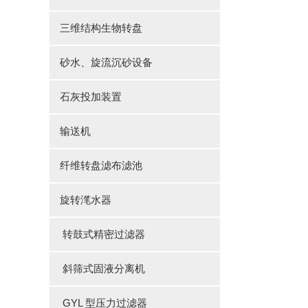
三维结构生物转盘
砂水、旋流沉砂设备
石灰投加装置
输送机
纤维转盘滤布滤池
旋转滗水器
转鼓式精密过滤器
斜筛式固液分离机
GYL 型压力过滤器