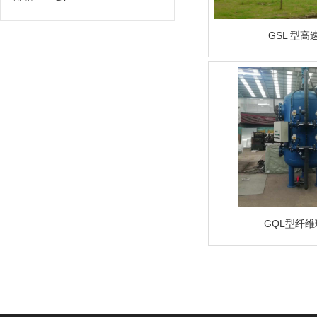
GSL 型高
GQL型纤