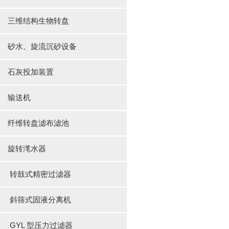
三维结构生物转盘
砂水、旋流沉砂设备
石灰投加装置
输送机
纤维转盘滤布滤池
旋转滗水器
转鼓式精密过滤器
斜筛式固液分离机
GYL 型压力过滤器