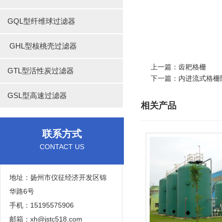
GQL型纤维球过滤器
GHL型核桃壳过滤器
上一篇：
齿耙格栅
GTL型活性炭过滤器
下一篇：
内进流式格栅
GSL型高速过滤器
相关产品
联系方式
CONTACT US
地址：扬州市仪征经济开发区锦
华路6号
手机：15195575906
邮箱：xh@jstc518.com