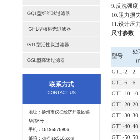
9.反洗强度：1
GQL型纤维球过滤器
10.阻力损失
11.设计压力
GHL型核桃壳过滤器
尺寸参数
GTL型活性炭过滤器
处
型号
GSL型高速过滤器
（m
GTL-2
2
GTL-6
6
联系方式
CONTACT US
GTL-10
10
GTL-20
20
地址：扬州市仪征经济开发区锦
GTL-30
30
华路6号
GTL-40
40
手机：15195575906
GTL-50
50
邮箱：xh@jstc518.com