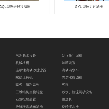
GQL型纤维球过滤器
GYL 型压力过滤器
污泥脱水设备
刮（吸）泥机
机械格栅
加药装置
连续性流动砂过滤器
流动污水车
螺旋压榨机
内进水微滤机
曝气、填料系列
气浮
三维结构生物转盘
砂水、旋流沉砂设备
石灰投加装置
输送机
纤维转盘滤布滤池
旋转滗水器