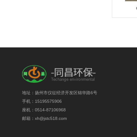
地址：扬州市仪征经济开发区锦华路6号
手机：15195575906
座机：0514-87106968
邮箱：xh@jstc518.com