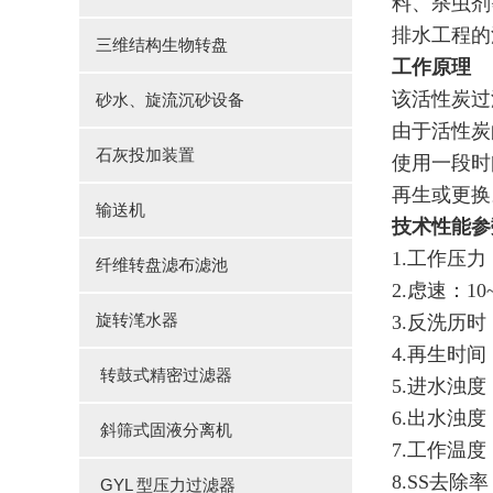
料、杀虫剂
排水工程的
三维结构生物转盘
工作原理
该活性炭过
砂水、旋流沉砂设备
由于活性炭
石灰投加装置
使用一段时
再生或更换
输送机
技术性能参
1.工作压力：
纤维转盘滤布滤池
2.虑速：10~
旋转滗水器
3.反洗历时：
4.再生时间：
转鼓式精密过滤器
5.进水浊度：
6.出水浊度：
斜筛式固液分离机
7.工作温度
8.SS去除率
GYL 型压力过滤器