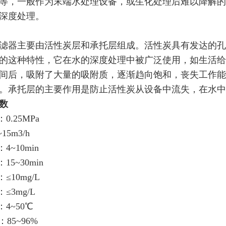
等，一般作为末端水处理设备，或生化处理后难以降解的
深度处理。
滤器主要由活性炭层和承托层组成。活性炭具有发达的孔
的这种特性，它在水的深度处理中被广泛使用，如生活给
间后，吸附了大量的吸附质，逐渐趋向饱和，丧失工作能
。承托层的主要作用是防止活性炭从设备中流失，在水中
数
0.25MPa
15m3/h
4~10min
15~30min
≤10mg/L
≤3mg/L
：4~50℃
：85~96%